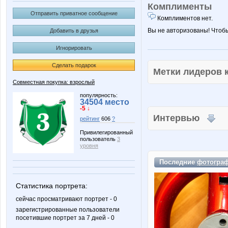
Комплименты
Отправить приватное сообщение
Комплиментов нет.
Вы не авторизованы! Чтоб
Добавить в друзья
Игнорировать
Сделать подарок
Метки лидеров
Совместная покупка: взрослый
популярность:
34504 место
-5 ↓
Интервью
рейтинг
606
?
Привилегированный
пользователь
3
уровня
Последние
фотогра
Статистика портрета:
сейчас просматривают портрет - 0
зарегистрированные пользователи
посетившие портрет за 7 дней - 0